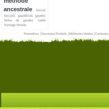
méthode
ancestrale
biscuit
biscuits
gaudélices
gaudes
farine de gaudes
sablé
fromage fermier
Promotions
Nouveaux Produits
Meilleures Ventes
Contacte