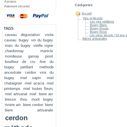
A propos
Catégories
Paiement sécurisé
Accueil
Vins et Alcools
Les vins pétillants
Bugey Blanc
TAGS
Bugey Rouge
Bugey Rosé
caveau dégustation
visite
Les vieux alcools (18 ans 
Bières artisanales
caveau
bugey
vin du bugey
marc du bugey
vieille vigne
chardonnay
manicle
mondeuse
gamay
pinot
bouilleur de cru
fine du
bugey
petillant
methode
ancestrale
cerdon
vins du
bugey
miel sapin
miel
chataignier
miel acacia
miel
printemps
miel toutes fleurs
miel artisanal
miel
biere ain
bresse
thou
mont bugey
riviere ain
biere cerdon
biere
biere artisanale
cerdon