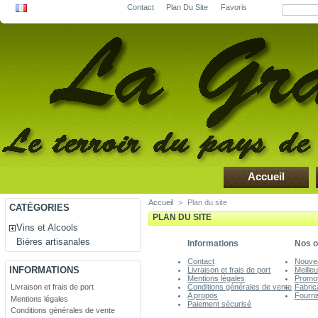
Contact
Plan Du Site
Favoris
Accueil
Accueil
>
Plan du site
CATÉGORIES
PLAN DU SITE
Vins et Alcools
Bières artisanales
Informations
Nos o
Contact
Nouvea
INFORMATIONS
Livraison et frais de port
Meille
Mentions légales
Promot
Livraison et frais de port
Conditions générales de vente
Fabric
A propos
Fourni
Mentions légales
Paiement sécurisé
Conditions générales de vente